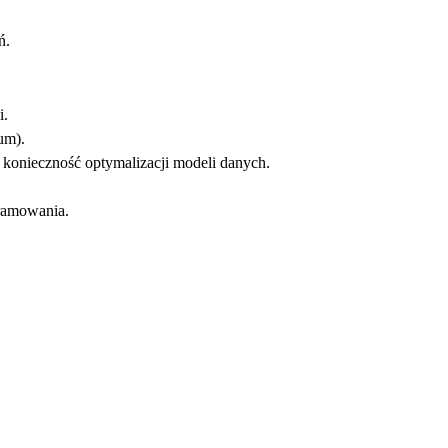
ń.
i.
um).
onieczność optymalizacji modeli danych.
gramowania.