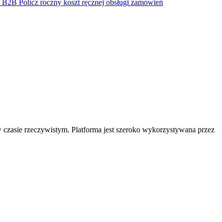
w B2B
Policz roczny koszt ręcznej obsługi zamówień
przez sieć dystrybutorów, z katalogiem technicznym i systemami
m leasingowych, oparte na ustandaryzowanej bazie pojazdów i
 roczny koszt ręcznej obsługi zamówień
zonym w tysiącach SKU.
Zobacz wszystkie branże →
-commerce
Konsulting 360 - SEO, marketing i strategia sprzedaży, nie
e systemy
Dedykowana aplikacja lub PWA
Gdy standardowy sklep to
w czasie rzeczywistym. Platforma jest szeroko wykorzystywana przez
ło prawdy dla wszystkich systemów
Automatyzacja i AI w sprzedaży
j platformy
Wsparcie 360 na co dzień - też w decyzjach SEO i
rzebuje szkolenia z ChatGPT i Claude
Zobacz wszystkie rozwiązania