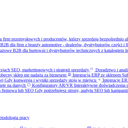
a firm przemysłowych i producentów, którzy sprzedają bezpośrednio al
B2B dla firm z branży automotive - dealerów, dystrybutorów części i 
dażowe B2B dla hurtowni i dystrybutorów technicznych z katalogiem 
zjach SEO, marketingowych i strategii sprzedaży
Doradztwo i anal
becny sklep nie nadąża za biznesem
Integracja ERP ze sklepem
Sub
wej
Gdy konwersja i wyniki sprzedaży stoją w miejscu
Integracje 
parte na danych
Konfiguratory AR/VR
Interaktywne doświadczenia 
a firmowa lub SEO
Gdy potrzebujesz strony, audytu SEO lub kampani
etodologia pracy