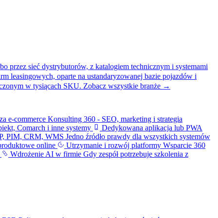
bo przez sieć dystrybutorów, z katalogiem technicznym i systemami
firm leasingowych, oparte na ustandaryzowanej bazie pojazdów i
liczonym w tysiącach SKU.
Zobacz wszystkie branże →
iza e-commerce
Konsulting 360 - SEO, marketing i strategia
iekt, Comarch i inne systemy
Dedykowana aplikacja lub PWA
ERP, PIM, CRM, WMS
Jedno źródło prawdy dla wszystkich systemów
produktowe online
Utrzymanie i rozwój platformy
Wsparcie 360
i
Wdrożenie AI w firmie
Gdy zespół potrzebuje szkolenia z