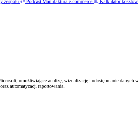
zy zespołu
Podcast
Manufaktura e-commerce
Kalkulator kosztó
irm przemysłowych i producentów, którzy sprzedają bezpośrednio albo 
 dla firm z branży automotive - dealerów, dystrybutorów części i fir
połu
Podcast
Manufaktura e-commerce
Kalkulator kosztów B2B
Policz
owe B2B dla hurtowni i dystrybutorów technicznych z katalogiem lic
ch SEO, marketingowych i strategii sprzedaży
Doradztwo i analiza e
nadąża za biznesem
Integracja ERP ze sklepem
Subiekt, Comarch i inn
icrosoft, umożliwiające analizę, wizualizację i udostępnianie danych 
rzedaży stoją w miejscu
Integracje ERP, PIM, CRM, WMS
Jedno źród
oraz automatyzacji raportowania.
VR
Interaktywne doświadczenia produktowe online
Utrzymanie i rozwó
rony, audytu SEO lub kampanii
Wdrożenie AI w firmie
Gdy zespół pot