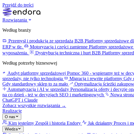
Przejdź do treści
Rozwiązania
Według branży
Przemysł i produkcja ze sprzedażą B2B
Platformy sprzedażowe dl
ERP w tle.
Motoryzacja i części zamienne
Platformy sprzedażowe 
wyposażenia.
Dystrybucja techniczna i hurt B2B
Platformy sprze
Według potrzeby biznesowej
Audyt platformy sprzedażowej
Pomoc 360 - wspieramy też w decy
sprzedaży, nie tylko technologia
Migracja i rewrite platformy
Gdy o
Gdy standardowy sklep to za mało
Optymalizacja ścieżki zakupo
Automatyzacja i AI w sprzedaży
Personalizacja oferty i decyzje o
na co dzień - też w decyzjach SEO i marketingowych
Nowa stron
ChatGPT i Claude
Zobacz wszystkie rozwiązania →
Realizacje
O nas
Kim jesteśmy
Zespół i historia Endory
Jak działamy
Proces i m
Wiedza