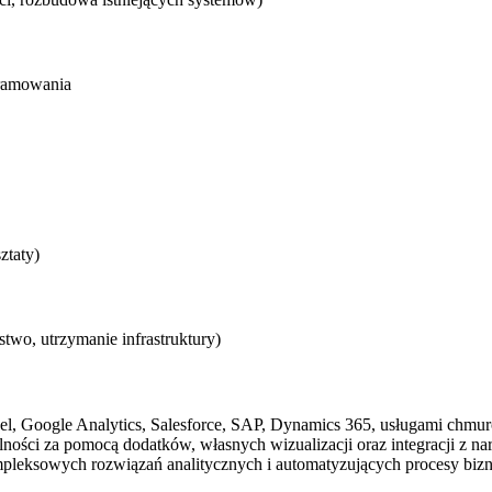
gramowania
ztaty)
two, utrzymanie infrastruktury)
cel, Google Analytics, Salesforce, SAP, Dynamics 365, usługami chm
lności za pomocą dodatków, własnych wizualizacji oraz integracji z n
mpleksowych rozwiązań analitycznych i automatyzujących procesy biz