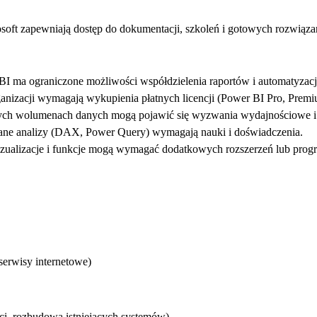
oft zapewniają dostęp do dokumentacji, szkoleń i gotowych rozwiąza
 ma ograniczone możliwości współdzielenia raportów i automatyzacj
anizacji wymagają wykupienia płatnych licencji (Power BI Pro, Premi
ych wolumenach danych mogą pojawić się wyzwania wydajnościowe i k
ne analizy (DAX, Power Query) wymagają nauki i doświadczenia.
wizualizacje i funkcje mogą wymagać dodatkowych rozszerzeń lub pro
serwisy internetowe)
ci, rozbudowa istniejących systemów)