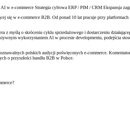
t
AI w e-commerce
Strategia cyfrowa
ERP / PIM / CRM
Ekspansja zag
jącej się w e-commerce B2B. Od ponad 10 lat pracuje przy platformach
ra z myślą o skróceniu cyklu sprzedażowego i dostarczeniu działające
efektywnym wykorzystaniem AI w procesie developmentu, podejścia st
ozpoznawalnych polskich audycji poświęconych e-commerce. Komentato
nych o przyszłości handlu B2B w Polsce.
ommerce?