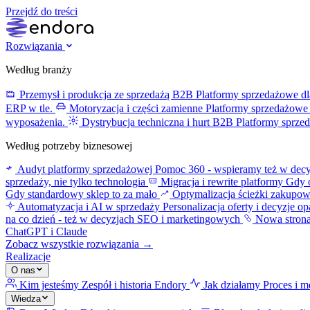
Przejdź do treści
Rozwiązania
Według branży
Przemysł i produkcja ze sprzedażą B2B
Platformy sprzedażowe dl
ERP w tle.
Motoryzacja i części zamienne
Platformy sprzedażowe 
wyposażenia.
Dystrybucja techniczna i hurt B2B
Platformy sprze
Według potrzeby biznesowej
Audyt platformy sprzedażowej
Pomoc 360 - wspieramy też w decy
sprzedaży, nie tylko technologia
Migracja i rewrite platformy
Gdy o
Gdy standardowy sklep to za mało
Optymalizacja ścieżki zakupo
Automatyzacja i AI w sprzedaży
Personalizacja oferty i decyzje o
na co dzień - też w decyzjach SEO i marketingowych
Nowa stron
ChatGPT i Claude
Zobacz wszystkie rozwiązania →
Realizacje
O nas
Kim jesteśmy
Zespół i historia Endory
Jak działamy
Proces i m
Wiedza