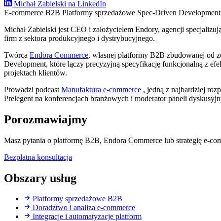
Michał Zabielski na LinkedIn
E-commerce B2B
Platformy sprzedażowe
Spec-Driven Developmen
Michał Zabielski jest CEO i założycielem Endory, agencji specjalizu
firm z sektora produkcyjnego i dystrybucyjnego.
Twórca
Endora Commerce
, własnej platformy B2B zbudowanej od ze
Development, które łączy precyzyjną specyfikację funkcjonalną z 
projektach klientów.
Prowadzi podcast
Manufaktura e-commerce
, jedną z najbardziej r
Prelegent na konferencjach branżowych i moderator paneli dyskusyj
Porozmawiajmy
Masz pytania o platformę B2B, Endora Commerce lub strategię e-c
Bezpłatna konsultacja
Obszary usług
Platformy sprzedażowe B2B
Doradztwo i analiza e-commerce
Integracje i automatyzacje platform