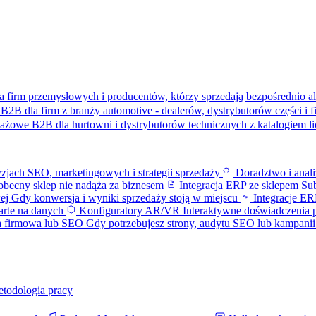
a firm przemysłowych i producentów, którzy sprzedają bezpośrednio al
B2B dla firm z branży automotive - dealerów, dystrybutorów części i 
dażowe B2B dla hurtowni i dystrybutorów technicznych z katalogiem 
zjach SEO, marketingowych i strategii sprzedaży
Doradztwo i anal
becny sklep nie nadąża za biznesem
Integracja ERP ze sklepem
Sub
wej
Gdy konwersja i wyniki sprzedaży stoją w miejscu
Integracje 
parte na danych
Konfiguratory AR/VR
Interaktywne doświadczenia 
a firmowa lub SEO
Gdy potrzebujesz strony, audytu SEO lub kampani
etodologia pracy