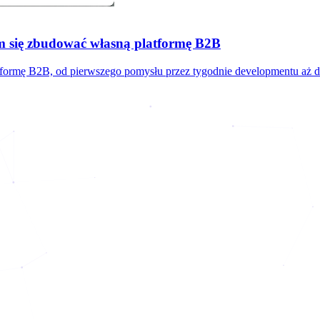
 się zbudować własną platformę B2B
atformę B2B, od pierwszego pomysłu przez tygodnie developmentu aż d