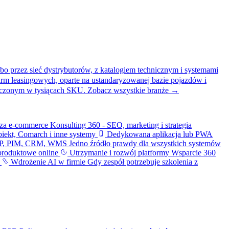
bo przez sieć dystrybutorów, z katalogiem technicznym i systemami
firm leasingowych, oparte na ustandaryzowanej bazie pojazdów i
liczonym w tysiącach SKU.
Zobacz wszystkie branże →
iza e-commerce
Konsulting 360 - SEO, marketing i strategia
iekt, Comarch i inne systemy
Dedykowana aplikacja lub PWA
ERP, PIM, CRM, WMS
Jedno źródło prawdy dla wszystkich systemów
produktowe online
Utrzymanie i rozwój platformy
Wsparcie 360
i
Wdrożenie AI w firmie
Gdy zespół potrzebuje szkolenia z