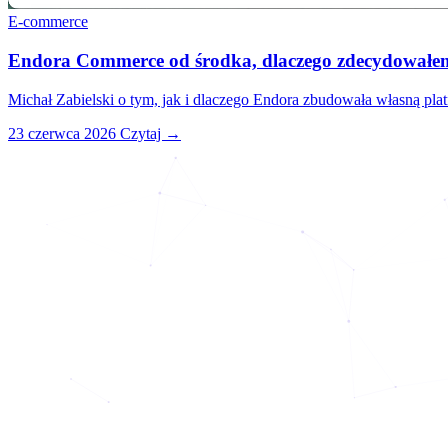
E-commerce
Endora Commerce od środka, dlaczego zdecydowałem
Michał Zabielski o tym, jak i dlaczego Endora zbudowała własną pl
23 czerwca 2026
Czytaj →