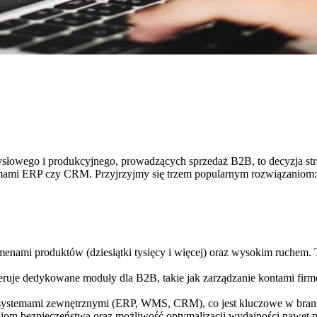
słowego i produkcyjnego, prowadzących sprzedaż B2B, to decyzja stra
ystemami ERP czy CRM. Przyjrzyjmy się trzem popularnym rozwiązanio
enami produktów (dziesiątki tysięcy i więcej) oraz wysokim ruchem. 
uje dedykowane moduły dla B2B, takie jak zarządzanie kontami firm
z systemami zewnętrznymi (ERP, WMS, CRM), co jest kluczowe w bran
iom bezpieczeństwa oraz możliwość optymalizacji wydajności nawet 