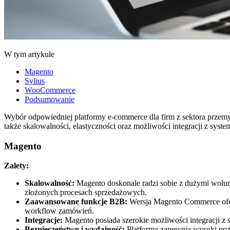
W tym artykule
Magento
Sylius
WooCommerce
Podsumowanie
Wybór odpowiedniej platformy e-commerce dla firm z sektora przemy
także skalowalności, elastyczności oraz możliwości integracji z s
Magento
Zalety:
Skalowalność:
Magento doskonale radzi sobie z dużymi wolum
złożonych procesach sprzedażowych.
Zaawansowane funkcje B2B:
Wersja Magento Commerce ofer
workflow zamówień.
Integracje:
Magento posiada szerokie możliwości integracji 
Bezpieczeństwo i wydajność:
Platforma zapewnia wysoki poz