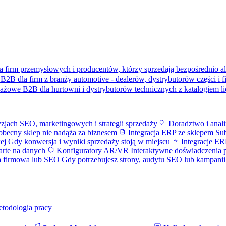
a firm przemysłowych i producentów, którzy sprzedają bezpośrednio al
B2B dla firm z branży automotive - dealerów, dystrybutorów części i 
dażowe B2B dla hurtowni i dystrybutorów technicznych z katalogiem 
zjach SEO, marketingowych i strategii sprzedaży
Doradztwo i anal
becny sklep nie nadąża za biznesem
Integracja ERP ze sklepem
Sub
wej
Gdy konwersja i wyniki sprzedaży stoją w miejscu
Integracje 
parte na danych
Konfiguratory AR/VR
Interaktywne doświadczenia 
a firmowa lub SEO
Gdy potrzebujesz strony, audytu SEO lub kampani
etodologia pracy