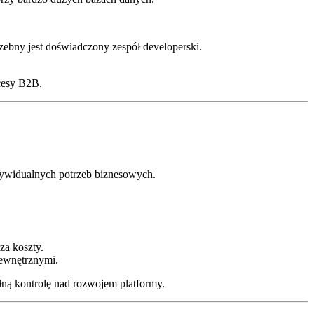
ebny jest doświadczony zespół developerski.
ocesy B2B.
dywidualnych potrzeb biznesowych.
za koszty.
zewnętrznymi.
łną kontrolę nad rozwojem platformy.