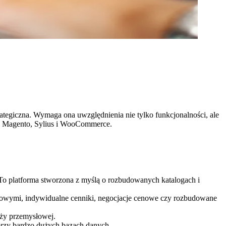
tegiczna. Wymaga ona uwzględnienia nie tylko funkcjonalności, ale
m: Magento, Sylius i WooCommerce.
To platforma stworzona z myślą o rozbudowanych katalogach i
owymi, indywidualne cenniki, negocjacje cenowe czy rozbudowane
ży przemysłowej.
przy bardzo dużych bazach danych.