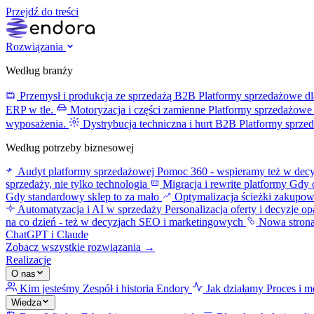
Przejdź do treści
Rozwiązania
Według branży
Przemysł i produkcja ze sprzedażą B2B
Platformy sprzedażowe dl
ERP w tle.
Motoryzacja i części zamienne
Platformy sprzedażowe 
wyposażenia.
Dystrybucja techniczna i hurt B2B
Platformy sprze
Według potrzeby biznesowej
Audyt platformy sprzedażowej
Pomoc 360 - wspieramy też w decy
sprzedaży, nie tylko technologia
Migracja i rewrite platformy
Gdy o
Gdy standardowy sklep to za mało
Optymalizacja ścieżki zakupo
Automatyzacja i AI w sprzedaży
Personalizacja oferty i decyzje o
na co dzień - też w decyzjach SEO i marketingowych
Nowa stron
ChatGPT i Claude
Zobacz wszystkie rozwiązania →
Realizacje
O nas
Kim jesteśmy
Zespół i historia Endory
Jak działamy
Proces i m
Wiedza