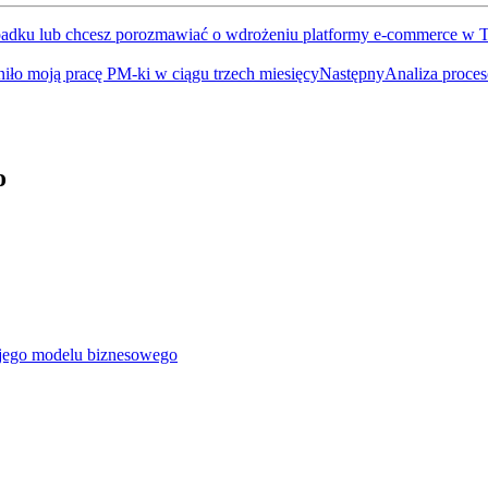
ypadku lub chcesz porozmawiać o wdrożeniu platformy e-commerce w T
eniło moją pracę PM-ki w ciągu trzech miesięcy
Następny
Analiza proce
o
jego modelu biznesowego