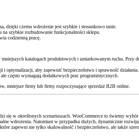
dzięki czemu wdrożenie jest szybkie i stosunkowo tanie.
 na szybkie rozbudowanie funkcjonalności sklepu.
twia codzienną pracę.
mniejszych katalogach produktowych i umiarkowanym ruchu. Przy 
 i optymalizacji, aby zapewnić bezpieczeństwo i sprawność działania.
 ale często wymagają dodatkowych prac programistycznych.
ów, mniejsze firmy lub firmy rozpoczynające sprzedaż B2B online.
dzi się w określonych scenariuszach. WooCommerce to świetny wybór na
lne wdrożenia. Natomiast w przypadku dużych, dynamicznie rozwijają
óre zapewni nie tylko skalowalność i bezpieczeństwo, ale także szer