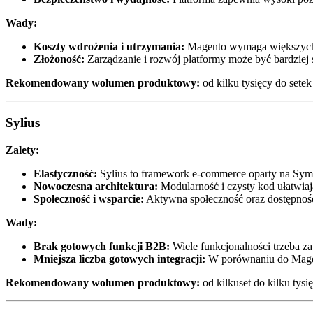
Wady:
Koszty wdrożenia i utrzymania:
Magento wymaga większych na
Złożoność:
Zarządzanie i rozwój platformy może być bardziej
Rekomendowany wolumen produktowy:
od kilku tysięcy do sete
Sylius
Zalety:
Elastyczność:
Sylius to framework e-commerce oparty na Symf
Nowoczesna architektura:
Modularność i czysty kod ułatwiaj
Społeczność i wsparcie:
Aktywna społeczność oraz dostępno
Wady:
Brak gotowych funkcji B2B:
Wiele funkcjonalności trzeba za
Mniejsza liczba gotowych integracji:
W porównaniu do Magent
Rekomendowany wolumen produktowy:
od kilkuset do kilku tys