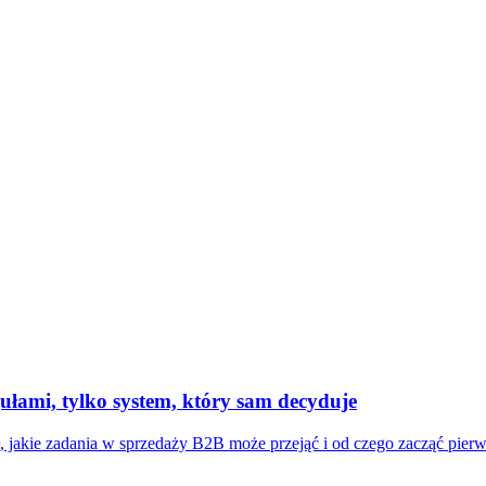
ułami, tylko system, który sam decyduje
, jakie zadania w sprzedaży B2B może przejąć i od czego zacząć pier