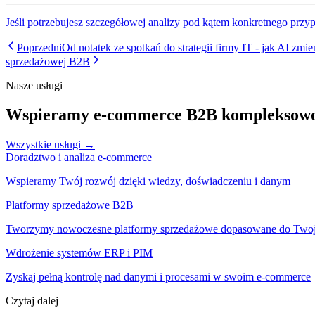
Jeśli potrzebujesz szczegółowej analizy pod kątem konkretnego prz
Poprzedni
Od notatek ze spotkań do strategii firmy IT - jak AI zmi
sprzedażowej B2B
Nasze usługi
Wspieramy e-commerce B2B kompleksow
Wszystkie usługi →
Doradztwo i analiza e-commerce
Wspieramy Twój rozwój dzięki wiedzy, doświadczeniu i danym
Platformy sprzedażowe B2B
Tworzymy nowoczesne platformy sprzedażowe dopasowane do Two
Wdrożenie systemów ERP i PIM
Zyskaj pełną kontrolę nad danymi i procesami w swoim e-commerce
Czytaj dalej