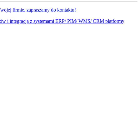
wojej firmie, zapraszamy do kontaktu!
sów i integracja z systemami ERP/ PIM/ WMS/ CRM platformy