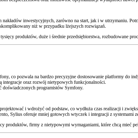
kładów inwestycyjnych, zarówno na start, jak i w utrzymaniu. Potrz
 skomplikowany niż w przypadku lżejszych rozwiązań.
k tysięcy produktów, duże i średnie przedsiębiorstwa, rozbudowane pr
ony, co pozwala na bardzo precyzyjne dostosowanie platformy do in
ą integracje oraz rozwój nietypowych funkcjonalności.
ść doświadczonych programistów Symfony.
projektować i wdrożyć od podstaw, co wydłuża czas realizacji i zwięks
o, Sylius oferuje mniej gotowych wtyczek i integracji z systemami 
ięcy produktów, firmy z nietypowymi wymaganiami, które chcą mieć pe