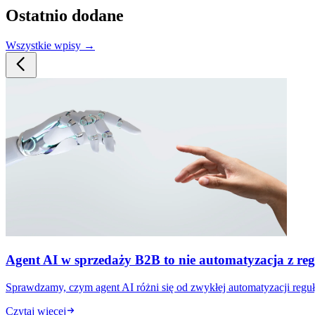
Ostatnio dodane
Wszystkie wpisy →
Agent AI w sprzedaży B2B to nie automatyzacja z reg
Sprawdzamy, czym agent AI różni się od zwykłej automatyzacji reguł
Czytaj więcej