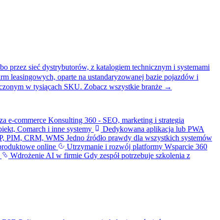
bo przez sieć dystrybutorów, z katalogiem technicznym i systemami
firm leasingowych, oparte na ustandaryzowanej bazie pojazdów i
liczonym w tysiącach SKU.
Zobacz wszystkie branże →
iza e-commerce
Konsulting 360 - SEO, marketing i strategia
iekt, Comarch i inne systemy
Dedykowana aplikacja lub PWA
ERP, PIM, CRM, WMS
Jedno źródło prawdy dla wszystkich systemów
produktowe online
Utrzymanie i rozwój platformy
Wsparcie 360
i
Wdrożenie AI w firmie
Gdy zespół potrzebuje szkolenia z