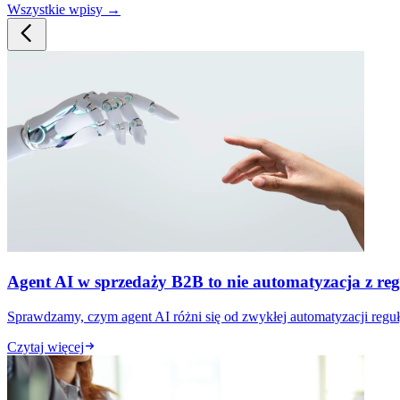
Wszystkie wpisy →
Agent AI w sprzedaży B2B to nie automatyzacja z reg
Sprawdzamy, czym agent AI różni się od zwykłej automatyzacji reguł
Czytaj więcej