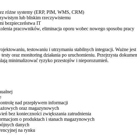
rzez różne systemy (ERP, PIM, WMS, CRM)
czywistym lub bliskim rzeczywistemu
ami bezpieczeństwa IT
zkolenia pracowników, eliminacja oporu wobec nowego sposobu pracy
towaniu, testowaniu i utrzymaniu stabilnych integracji. Ważne jest 
esty oraz monitoring działania po uruchomieniu. Przejrzysta dokumen
walają minimalizować ryzyko przestojów i nieporozumień.
nualnej
e
kontrolę nad przepływem informacji
zedażowych oraz magazynowych
wień bez konieczności zwiększania zatrudnienia
nformacjom o produktach i stanach magazynowych
spójnych danych
rencyjnej na rynku