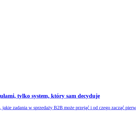
ułami, tylko system, który sam decyduje
, jakie zadania w sprzedaży B2B może przejąć i od czego zacząć pier