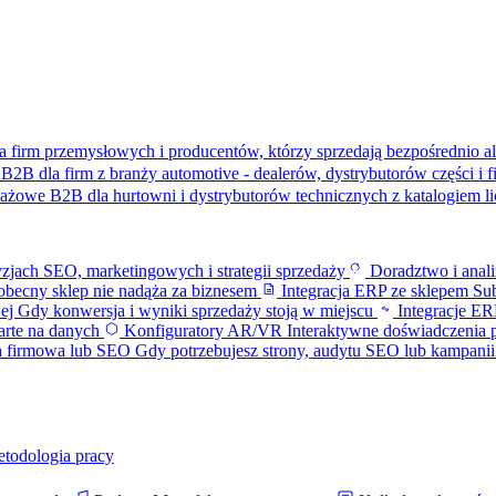
a firm przemysłowych i producentów, którzy sprzedają bezpośrednio al
B2B dla firm z branży automotive - dealerów, dystrybutorów części i 
dażowe B2B dla hurtowni i dystrybutorów technicznych z katalogiem 
zjach SEO, marketingowych i strategii sprzedaży
Doradztwo i anal
becny sklep nie nadąża za biznesem
Integracja ERP ze sklepem
Sub
wej
Gdy konwersja i wyniki sprzedaży stoją w miejscu
Integracje 
parte na danych
Konfiguratory AR/VR
Interaktywne doświadczenia 
a firmowa lub SEO
Gdy potrzebujesz strony, audytu SEO lub kampani
etodologia pracy