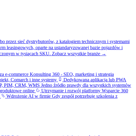
bo przez sieć dystrybutorów, z katalogiem technicznym i systemami
firm leasingowych, oparte na ustandaryzowanej bazie pojazdów i
liczonym w tysiącach SKU.
Zobacz wszystkie branże →
iza e-commerce
Konsulting 360 - SEO, marketing i strategia
iekt, Comarch i inne systemy
Dedykowana aplikacja lub PWA
ERP, PIM, CRM, WMS
Jedno źródło prawdy dla wszystkich systemów
produktowe online
Utrzymanie i rozwój platformy
Wsparcie 360
i
Wdrożenie AI w firmie
Gdy zespół potrzebuje szkolenia z