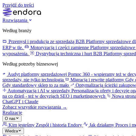
Przejdź do treści
Rozwiązania
Według branży
Przemysł i produkcja ze sprzedażą B2B
Platformy sprzedażowe dl
ERP w tle.
Motoryzacja i części zamienne
Platformy sprzedażowe 
wyposażenia.
Dystrybucja techniczna i hurt B2B
Platformy sprze
Według potrzeby biznesowej
Audyt platformy sprzedażowej
Pomoc 360 - wspieramy też w decy
sprzedaży, nie tylko technologia
Migracja i rewrite platformy
Gdy o
Gdy standardowy sklep to za mało
Optymalizacja ścieżki zakupo
Automatyzacja i AI w sprzedaży
Personalizacja oferty i decyzje o
na co dzień - też w decyzjach SEO i marketingowych
Nowa stron
ChatGPT i Claude
Zobacz wszystkie rozwiązania →
Realizacje
O nas
Kim jesteśmy
Zespół i historia Endory
Jak działamy
Proces i m
Wiedza