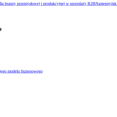
la branży przemysłowej i produkcyjnej w sprzedaży B2B
Następny
Jak
o
jego modelu biznesowego