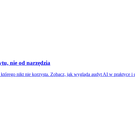
tu, nie od narzędzia
órego nikt nie korzysta. Zobacz, jak wygląda audyt AI w praktyce i c