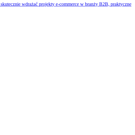
 skutecznie wdrażać projekty e-commerce w branży B2B, praktyczne