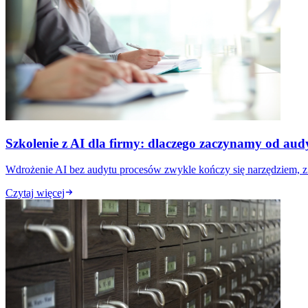
Szkolenie z AI dla firmy: dlaczego zaczynamy od audy
Wdrożenie AI bez audytu procesów zwykle kończy się narzędziem, z kt
Czytaj więcej