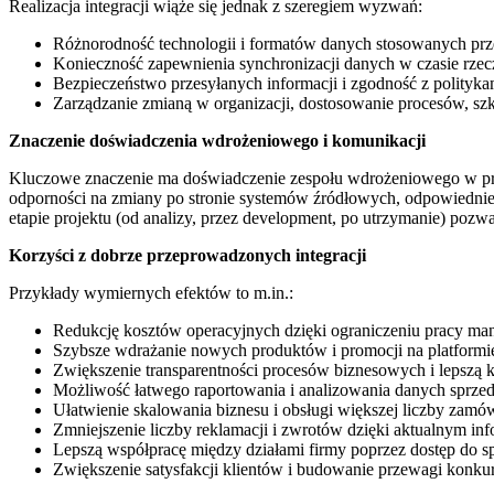
Realizacja integracji wiąże się jednak z szeregiem wyzwań:
Różnorodność technologii i formatów danych stosowanych p
Konieczność zapewnienia synchronizacji danych w czasie rze
Bezpieczeństwo przesyłanych informacji i zgodność z polityk
Zarządzanie zmianą w organizacji, dostosowanie procesów, s
Znaczenie doświadczenia wdrożeniowego i komunikacji
Kluczowe znaczenie ma doświadczenie zespołu wdrożeniowego w projek
odporności na zmiany po stronie systemów źródłowych, odpowiednie t
etapie projektu (od analizy, przez development, po utrzymanie) poz
Korzyści z dobrze przeprowadzonych integracji
Przykłady wymiernych efektów to m.in.:
Redukcję kosztów operacyjnych dzięki ograniczeniu pracy ma
Szybsze wdrażanie nowych produktów i promocji na platformi
Zwiększenie transparentności procesów biznesowych i lepszą 
Możliwość łatwego raportowania i analizowania danych spr
Ułatwienie skalowania biznesu i obsługi większej liczby zamó
Zmniejszenie liczby reklamacji i zwrotów dzięki aktualnym i
Lepszą współpracę między działami firmy poprzez dostęp do 
Zwiększenie satysfakcji klientów i budowanie przewagi konku