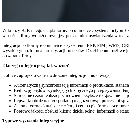
W branży B2B integracja platformy e-commerce z systemami typu ERP
wartością firmy wdrożeniowej jest posiadanie doświadczenia w realizac
Integracja platformy e-commerce z systemami ERP, PIM , WMS, CRM
wysokiego poziomu automatyzacji procesów. Dzięki temu możliwe je
obszarami firmy.
Dlaczego integracje są tak ważne?
Dobrze zaprojektowane i wdrożone integracje umożliwiają:
Automatyczną synchronizację informacji o produktach, stana
Redukcję błędów wynikających z ręcznego przepisywania dan
Skrócenie czasu realizacji zamówień i szybsze reagowanie na 
Lepszą kontrolę nad gospodarką magazynową i procesami sp
Automatyczne aktualizacje oferty i cen na platformie e-commer
Poprawę jakości obsługi klienta dzięki pełnej informacji o sta
Typowe wyzwania integracyjne