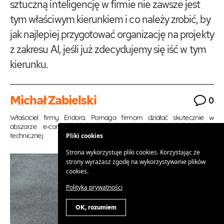
sztuczną inteligencję w firmie nie zawsze jest
tym właściwym kierunkiem i co należy zrobić, by
jak najlepiej przygotować organizację na projekty
z zakresu AI, jeśli już zdecydujemy się iść w tym
kierunku.
Michał Zabielski
0
Właściciel firmy Endora. Pomaga firmom działać skutecznie w
obszarze e-commerce, zarówno od strony biznesowej jak i
technicznej.
Pliki cookies
Strona wykorzystuje pliki cookies. Korzystając ze
strony wyrażasz zgodę na wykorzystywanie plików
cookies.
Polityka prywatności
OK, rozumiem